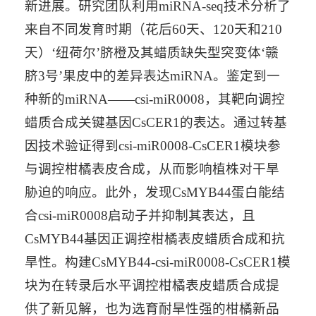
新进展。研究团队利用miRNA-seq技术分析了
来自不同发育时期（花后60天、120天和210
天）‘纽荷尔’脐橙及其蜡质缺失型突变体‘赣
脐3号’果皮中的差异表达miRNA。鉴定到一
种新的miRNA——csi-miR0008，其靶向调控
蜡质合成关键基因CsCER1的表达。通过转基
因技术验证得到csi-miR0008-CsCER1模块参
与调控柑橘表皮合成，从而影响植株对干旱
胁迫的响应。此外，发现CsMYB44蛋白能结
合csi-miR0008启动子并抑制其表达，且
CsMYB44基因正调控柑橘表皮蜡质合成和抗
旱性。构建CsMYB44-csi-miR0008-CsCER1模
块为在转录后水平调控柑橘表皮蜡质合成提
供了新见解，也为选育耐旱性强的柑橘新品