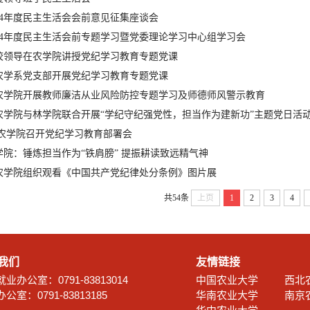
24年度民主生活会会前意见征集座谈会
24年度民主生活会前专题学习暨党委理论学习中心组学习会
校领导在农学院讲授党纪学习教育专题党课
农学系党支部开展党纪学习教育专题党课
农学院开展教师廉洁从业风险防控专题学习及师德师风警示教育
农学院与林学院联合开展“学纪守纪强党性，担当作为建新功”主题党日活
 农学院召开党纪学习教育部署会
院：锤炼担当作为“铁肩膀” 提振耕读致远精气神
农学院组织观看《中国共产党纪律处分条例》图片展
共54条
上页
1
2
3
4
我们
友情链接
业办公室：0791-83813014
中国农业大学
西北
公室：0791-83813185
华南农业大学
南京