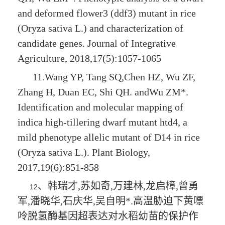
and deformed flower3 (ddf3) mutant in rice
(
Oryza sativa
L.) and characterization of
candidate genes. Journal of Integrative
Agriculture, 2018,17(5):1057-1065
11.Wang YP, Tang SQ,Chen HZ, Wu ZF,
Zhang H, Duan EC, Shi QH. and
Wu ZM*
.
Identification and molecular mapping of
indica high-tillering dwarf mutant htd4, a
mild phenotype allelic mutant of D14 in rice
(
Oryza sativa L.
). Plant Biology,
2017,19(6):851-858
、韩瑞才
,
苏如奇
,
万建林
,
龙启樟
,
曾勇
12
军
,
潘晓华
,
石庆华
,
吴自明
*.
高温胁迫下黄嘌
呤脱氢酶基因超表达对水稻幼苗的保护作