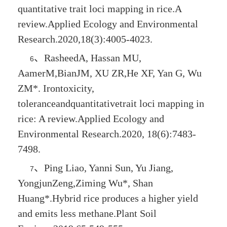
quantitative trait loci mapping in rice.A
review.Applied Ecology and Environmental
Research.2020,18(3):4005-4023.
、
RasheedA, Hassan MU,
6
AamerM,BianJM, XU ZR,He XF, Yan G,
Wu
ZM*
. Irontoxicity,
toleranceandquantitativetrait loci mapping in
rice: A review.Applied Ecology and
Environmental Research.2020, 18(6):7483-
7498.
、
Ping Liao, Yanni Sun, Yu Jiang,
7
YongjunZeng,
Ziming Wu*
, Shan
Huang*.Hybrid rice produces a higher yield
and emits less methane.Plant Soil