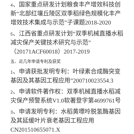
、国家重点研发计划粮食丰产增效科技创
4
新“北部红壤丘陵区双季稻绿色规模化丰产
增效技术集成与示范”子课题
2018-2020
、江西省重点研发计划“双季机械直播水稻
5
减灾保产关键技术研究与示范”
（
20171ACF60018
）
2017-2019
五、近几年申请专利及获奖
、申请获批发明专利：叶绿素合成酶突变
1
基因及其基因工程应用”
200710023554.3
、申请软件著作权：双季机械直播水稻减
2
灾保产预警系统
V1.0
软著登字第
4699761
号
、申请发明专利：水稻黄嘌呤脱氢酶基因
3
及其延缓叶片衰老基因工程应用
CN201510655071.X