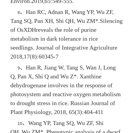
Environ.2019,65:549-555.
、
Han RC, Adnan R, Wang YP, Wu ZF,
8
Tang SQ, Pan XH, Shi QH,
Wu ZM*
.Silencing
of
OsXDH
reveals the role of purine
metabolism in dark tolerance in rice
seedlings. Journal of Integrative Agriculture
2018,17(8):60345-7
、
Han R, Jiang W, Tang S, Wan J, Long
9
Q, Pan X, Shi Q and
Wu Z*
. Xanthine
dehydrogenase involves in the response of
photosystem and reactive oxygen metabolism
to drought stress in rice. Russian Journal of
Plant Physiology, 2018, 65(3):404-411
、
Wang YP, Tang SQ, Wu ZF, Shi
10
QH,
Wu ZM*
. Phenotypic analysis of a dwarf