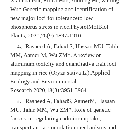
Xiaohua Pan, RuicaiHan,Xunfeng He,
Ziming
Wu
*.Genetic mapping and identification of
new major loci for toleranceto low
phosphorus stress in rice.PhysiolMolBiol
Plants, 2020,26(9):1897-1910
、
Rasheed A, Fahad S, Hassan MU, Tahir
4
MM, Aamer M,
Wu ZM*
. A review on
aluminum toxicity and quantitative trait loci
mapping in rice (
Oryza sativa
L.).Applied
Ecology and Environmental
Research.2020,18(3):3951-3964.
、
Rasheed A, FahadS, AamerM, Hassan
5
MU, Tahir MM,
Wu ZM*
. Role of genetic
factors in regulating cadmium uptake,
transport and accumulation mechanisms and