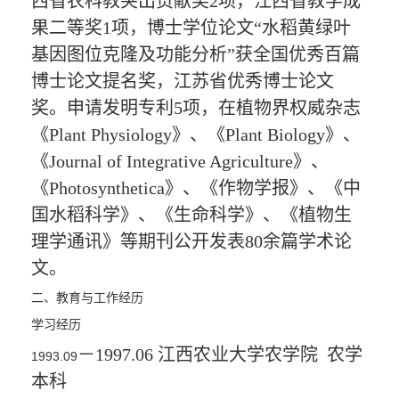
西省农科教突出贡献奖
2
项，江西省教学成
果二等奖
1
项，
博士学位论文“水稻黄绿叶
基因图位克隆及功能分析”获全国优秀百篇
博士论文提名奖，江苏省优秀博士论文
奖。申请发明专利
5
项，在植物界权威杂志
《
Plant Physiology
》、《
Plant Biology
》、
《
Journal of Integrative Agriculture
》、
《
Photosynthetica
》、《作物学报》、《中
国水稻科学》、《生命科学》、《植物生
理学通讯》等期刊公开发表
80
余篇学术论
文。
二、教育与工作经历
学习经历
－
1997.06
江西农业大学农学院
农学
1993.09
本科