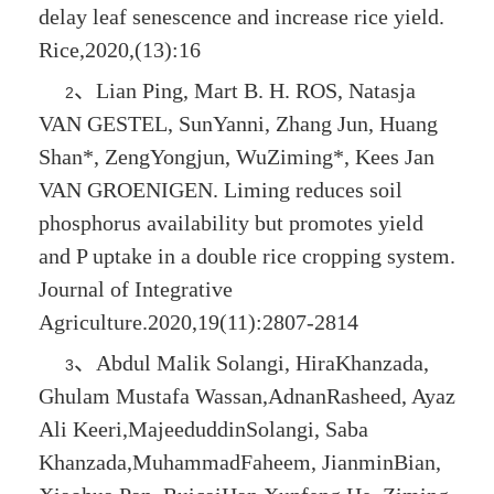
delay leaf senescence and increase rice yield.
Rice,2020,(13):16
、
Lian Ping, Mart B. H. ROS, Natasja
2
VAN GESTEL, SunYanni, Zhang Jun, Huang
Shan*, ZengYongjun,
WuZiming
*, Kees Jan
VAN GROENIGEN. Liming reduces soil
phosphorus availability but promotes yield
and P uptake in a double rice cropping system.
Journal of Integrative
Agriculture.2020,19(11):2807-2814
、
Abdul Malik Solangi, HiraKhanzada,
3
Ghulam Mustafa Wassan,AdnanRasheed, Ayaz
Ali Keeri,MajeeduddinSolangi, Saba
Khanzada,MuhammadFaheem, JianminBian,