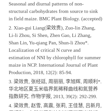
Seasonal and diurnal patterns of non-
structural carbohydrates from source to sink
in field maize. BMC Plant Biology. (accepted)
2. Xiao-gui Liang(
梁效贵
), Zuo-lin Zhang,
Li-li Zhou, Si Shen, Zhen Gao, Li Zhang,
Shan Lin, Yu-qiang Pan, Shun-li Zhou*.
Localization of critical N curve and
estimation of NNI by chlorophyll for summer
maize in NCP. International Journal of Plant
Production,
2018, 12(2): 85-94.
3.
梁效贵
, 张经廷, 周丽丽, 李旭辉, 周顺利*.
华北地区夏玉米临界氮稀释曲线和氮营养
指数研究. 作物学报, 2013, 39(2): 292-299.
4.
梁效贵
, 赵雪, 高震, 张莉, 王佳慧, 吕新月,