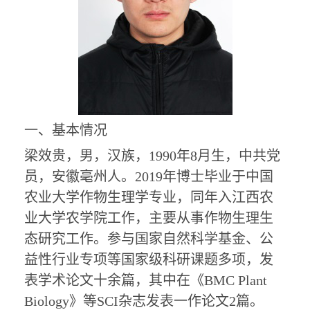
一、
基本情况
梁效贵
，
男
，汉族，
1990年8月生，中共党
员，
安徽亳州
人。
2019年博士毕业于中国
农业大学
作物生理
学专业，同年入江西农
业大学农学院工作，主要从事
作物生理生
态
研究工作。参与国家自然科学基金、
公
益性行业专项
等国家级科研课题
多
项，发
表学术论文
十
余篇，其中在《
BMC Plant
Biology》等SCI杂志发表一作论文2篇。