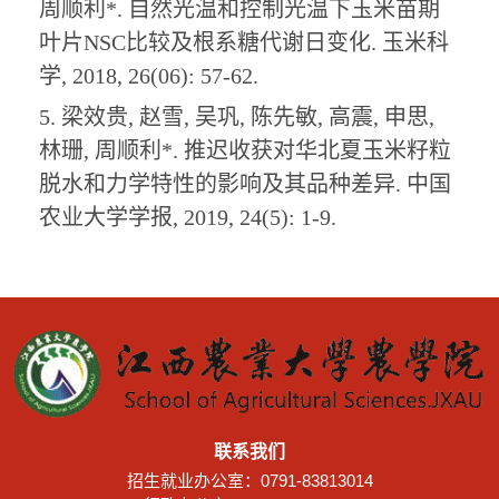
周顺利*. 自然光温和控制光温下玉米苗期
叶片NSC比较及根系糖代谢日变化. 玉米科
学, 2018, 26(06): 57-62.
5.
梁效贵
, 赵雪, 吴巩, 陈先敏, 高震, 申思,
林珊, 周顺利*. 推迟收获对华北夏玉米籽粒
脱水和力学特性的影响及其品种差异. 中国
农业大学学报, 2019, 24(5): 1-9.
联系我们
招生就业办公室：0791-83813014