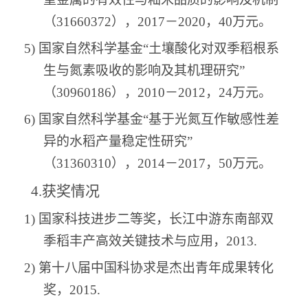
（
31660372
），
2017
－
2020
，
40
万元。
5)
国家自然科学基金
“土壤酸化对双季稻根系
生与氮素吸收的影响及其机理研究”
（
30960186
），
2010
－
2012
，
24
万元。
6)
国家自然科学基金
“基于光氮互作敏感性差
异的水稻产量稳定性研究”
（
31360310
），
2014
－
2017
，
50
万元。
4.
获奖情况
1)
国家科技进步二等奖，长江中游东南部双
季稻丰产高效关键技术与应用，
2013.
2)
第十八届中国科协求是杰出青年成果转化
奖，
2015.