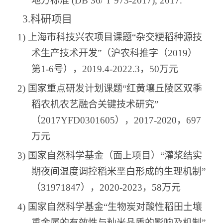
地方标准
(DB 36/ T 973-2017), 2017.
3.
科研项目
1)
上海市科技兴农项目课题
“杂交粳稻种源技
术生产技术开发”（沪农科推字（
2019
）
第
1-6
号），
2019.4-2022.3
，
50
万元
2)
国家重点研发计划课题
“红黄壤丘陵区双季
稻农机农艺融合关键技术研究”
（
2017YFD0301605
），
2017-2020
，
697
万元
3)
国家自然科学基金（面上项目）
“灌浆结实
期夜间温度调控稻米垩白形成的生理机制”
（
31971847
），
2020-2023
，
58
万元
4)
国家自然科学基金
“生物炭对酸性稻田土壤
重金属的有效性与籼米品质的影响及机制”