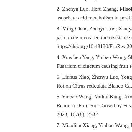
2. Zhenyu Luo, Jieru Zhang, Miaol
ascorbate acid metabolism in postha
3. Ming Chen, Zhenyu Luo, Xianya
jasmonate increased the resistance 
https://doi.org/10.48130/FruRes-2
4. Xuezhen Yang, Yinbao Wang, Sh
Fusarium tricinctum causing fruit r
5. Liuhua Xiao, Zhenyu Luo, Yongq
Rot on Citrus reticulata Blanco Ca
6. Yinbao Wang, Naihui Kang, Xu
Report of Fruit Rot Caused by Fus
2023, 107(8): 2532.
7. Miaolian Xiang, Yinbao Wang, 