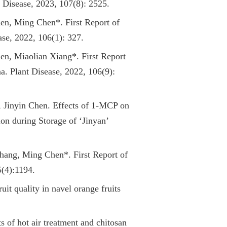
 Disease, 2023, 107(8): 2525.
n, Ming Chen*. First Report of
ase, 2022, 106(1): 327.
n, Miaolian Xiang*. First Report
a. Plant Disease, 2022, 106(9):
 Jinyin Chen. Effects of 1-MCP on
on during Storage of ‘Jinyan’
ang, Ming Chen*. First Report of
5(4):1194.
t quality in navel orange fruits
f hot air treatment and chitosan