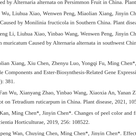
d by Alternaria alternata on Persimmon Fruit in China. Plant
 Wu, Liuhua Xiao, Wenwen Peng, Miaolian Xiang, Jinyin Che
 Caused by Monilinia fructicola in Southern China. Plant dise
eng Li, Liuhua Xiao, Yinbao Wang, Wenwen Peng, Jinyin Che
m muricatum Caused by Alternaria alternata in southwest Chin
lian Xiang, Xiu Chen, Zhenyu Luo, Yongqi Fu, Ming Chen*,
tile Components and Ester-Biosynthesis-Related Gene Expressi
): 381.
 Fan Wu, Xianyang Zhao, Yinbao Wang, Xiaoxia An, Yanan Zh
Rot on Tetradium ruticarpum in China. Plant disease, 2021, 10
an, Ming Chen*, Jinyin Chen*. Changes of peel color and frui
cientia Horticulturae, 2019, 256: 108522.
eng Wan, Chuying Chen, Ming Chen*, Jinyin Chen*. Effects o