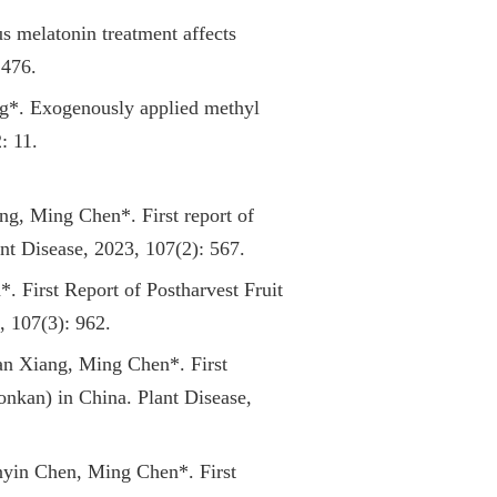
 melatonin treatment affects
1476.
g*. Exogenously applied methyl
: 11.
g, Ming Chen*. First report of
ant Disease, 2023, 107(2): 567.
 First Report of Postharvest Fruit
, 107(3): 962.
n Xiang, Ming Chen*. First
nkan) in China. Plant Disease,
yin Chen, Ming Chen*. First