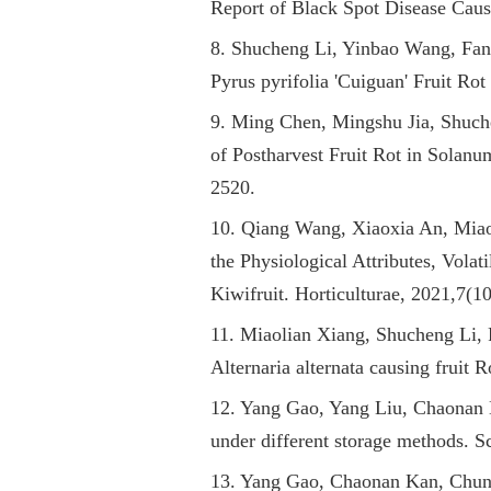
Report of Black Spot Disease Cause
8. Shucheng Li, Yinbao Wang, Fan
Pyrus pyrifolia 'Cuiguan' Fruit Rot
9. Ming Chen, Mingshu Jia, Shuch
of Postharvest Fruit Rot in Solanu
2520.
10. Qiang Wang, Xiaoxia An, Miao
the Physiological Attributes, Vola
Kiwifruit. Horticulturae, 2021,7(10
11. Miaolian Xiang, Shucheng Li,
Alternaria alternata causing fruit 
12. Yang Gao, Yang Liu, Chaonan K
under different storage methods. S
13. Yang Gao, Chaonan Kan, Chunp