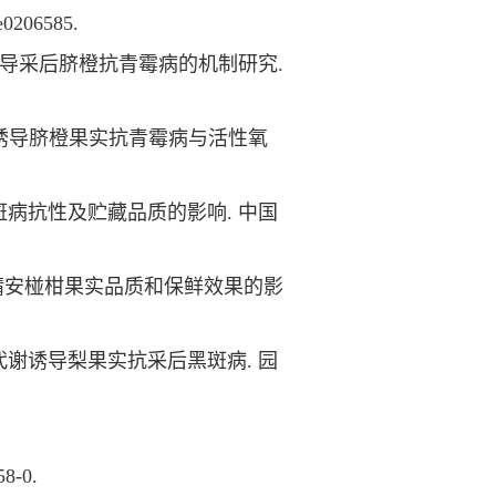
 e0206585.
酸甲酯诱导采后脐橙抗青霉病的机制研究.
莉酸甲酯诱导脐橙果实抗青霉病与活性氧
果实黑斑病抗性及贮藏品质的影响. 中国
理对采后靖安椪柑果实品质和保鲜效果的影
活性氧代谢诱导梨果实抗采后黑斑病. 园
-0.