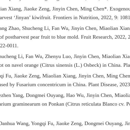
ian Xiang, Jiaoke Zeng, Jinyin Chen, Ming Chen*. Exogenous
rvest ‘Jinyan’ kiwifruit. Frontiers in Nutrition, 2022, 9: 108
ng Zhao, Shucheng Li, Fan Wu, Jinyin Chen, Miaolian Xian
of postharvest pear fruit to blue mold. Fruit Research, 2022, 2
022-0011.
ucheng Li, Fan Wu, Zhenyu Luo, Jinyin Chen, Miaolian Xian
ot on navel orange (Citrus sinensis (L.) Osbeck) in China. Pl
i Fu, Jiaoke Zeng, Miaolian Xiang, Jinyin Chen, Ming Chen*.
used by Fusarium concentricum in China. Plant Disease, 2023
ezhen Yang, Dongmei Ouyang, Hao Wu, Jinyin Chen, Miaolia
arium graminearum on Ponkan (Citrus reticulata Blanco cv. Po
Danhua Wang, Yongqi Fu, Jiaoke Zeng, Dongmei Ouyang, Jin