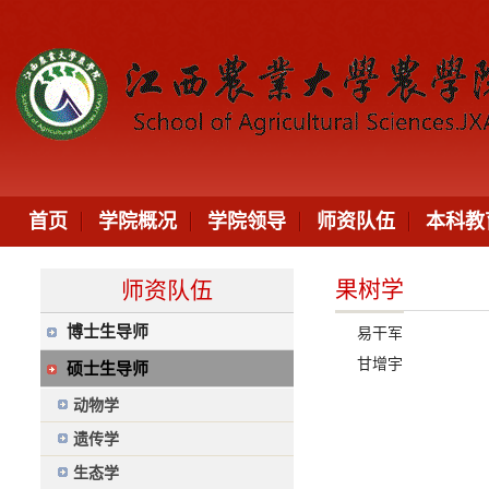
首页
学院概况
学院领导
师资队伍
本科教
果树学
师资队伍
博士生导师
易干军
甘增宇
硕士生导师
动物学
遗传学
生态学